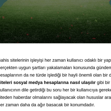
ahis sitelerinin işleyişi her zaman kullanıcı odaklı bir ya
erçekten uygun şartları yakalamaları konusunda gündem
esaplarının da ne türde işlediği bir hayli önemli olan bir 
iteleri sosyal medya hesaplarına nasıl ulaşılır
gibi bi
ullanıcının dile getirdiği bu soru her bir kullanıcıya ge
iteden haberdar olmalarını sağlayacak olan hususlar arası
er zaman daha da ağır basacak bir konumdadır.