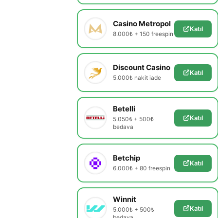
Casino Metropol
Katıl
8.000₺ + 150 freespin
Discount Casino
Katıl
5.000₺ nakit iade
Betelli
Katıl
5.050₺ + 500₺
bedava
Betchip
Katıl
6.000₺ + 80 freespin
Winnit
Katıl
5.000₺ + 500₺
bedava