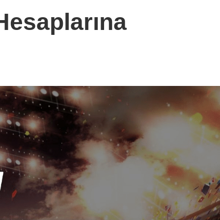
Hesaplarına