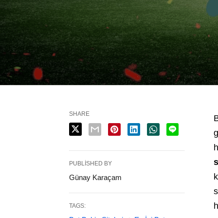
SHARE
B
g
h
s
PUBLISHED BY
k
Günay Karaçam
s
h
TAGS: