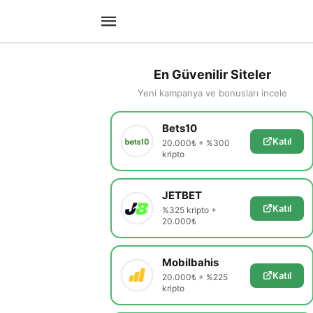
En Güvenilir Siteler
Yeni kampanya ve bonusları incele
Bets10
Katıl
20.000₺ + %300
kripto
JETBET
Katıl
%325 kripto +
20.000₺
Mobilbahis
Katıl
20.000₺ + %225
kripto